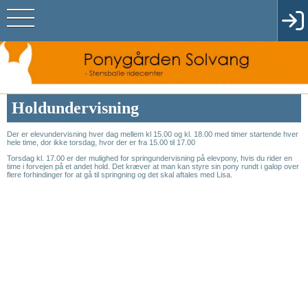
Holdundervisning
Der er elevundervisning hver dag mellem kl 15.00 og kl. 18.00 med timer startende hver
hele time, dor ikke torsdag, hvor der er fra 15.00 til 17.00
Torsdag kl. 17.00 er der mulighed for springundervisning på elevpony, hvis du rider en
time i forvejen på et andet hold. Det kræver at man kan styre sin pony rundt i galop over
flere forhindinger for at gå til springning og det skal aftales med Lisa.